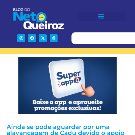
Ainda se pode aguardar por uma
alavancagem de Cadu devido o apoio