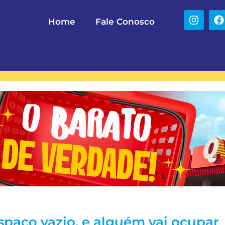
Home
Fale Conosco
spaço vazio, e alguém vai ocupar