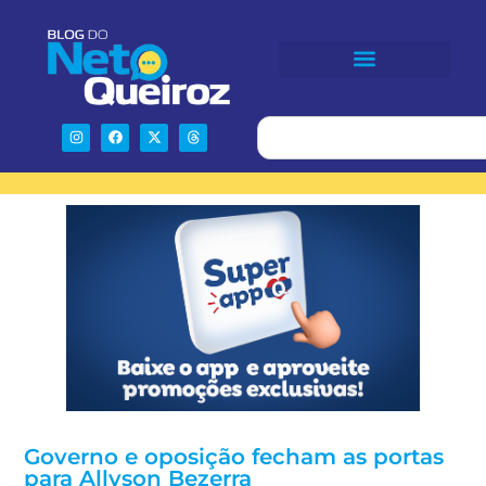
Governo e oposição fecham as portas
para Allyson Bezerra