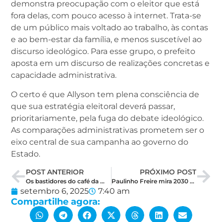
demonstra preocupação com o eleitor que está
fora delas, com pouco acesso à internet. Trata-se
de um público mais voltado ao trabalho, às contas
e ao bem-estar da família, e menos suscetível ao
discurso ideológico. Para esse grupo, o prefeito
aposta em um discurso de realizações concretas e
capacidade administrativa.
O certo é que Allyson tem plena consciência de
que sua estratégia eleitoral deverá passar,
prioritariamente, pela fuga do debate ideológico.
As comparações administrativas prometem ser o
eixo central de sua campanha ao governo do
Estado.
POST ANTERIOR
PRÓXIMO POST
Os bastidores do café da manhã em Pau dos Ferros de Marianna e Fátima
Paulinho Freire mira 2030 e se equilibra entre Rogério e Allyson em 2026
setembro 6, 2025
7:40 am
Compartilhe agora: