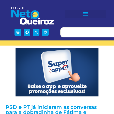
PSD e PT já iniciaram as conversas
para a dobradinha de Fátima e